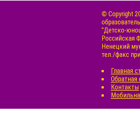
© Copyright
образовател
"Детско-юнош
Российская Ф
Ненецкий мун
тел./факс прие
Главная с
Обратная 
Контакты
Мобильная