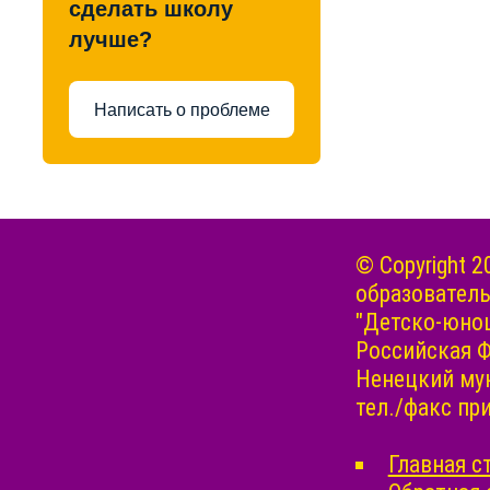
сделать школу
лучше?
Написать о проблеме
© Copyright
образовател
"Детско-юнош
Российская Ф
Ненецкий мун
тел./факс прие
Главная с