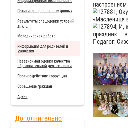
Информационная безопасность
настроением 
Оку
Политика персональных данных
«Масленица 
Результаты спецоценки условий
И, 
труда
праздник — в
Методическая работа
Педагог: Сиз
Информация для родителей и
учащихся
Независимая оценка качества
образовательной деятельности
Противодействие коррупции
Обращение граждан
Архив
Дополнительно