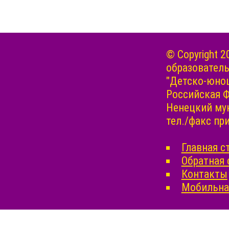
© Copyright
образовател
"Детско-юнош
Российская Ф
Ненецкий мун
тел./факс прие
Главная с
Обратная 
Контакты
Мобильная