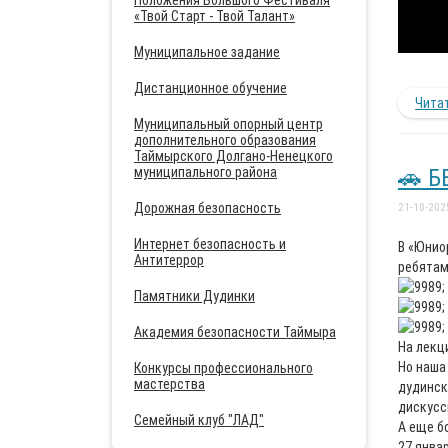
Положения Большого Фестиваля
«Твой Старт - Твой Талант»
Муниципальное задание
Дистанционное обучение
Читат
Муниципальный опорный центр
дополнительного образования
Таймырского Долгано-Ненецкого
муниципального района
🚗 Б
Дорожная безопасность
21-10-202
Интернет безопасность и
В «Юнио
Антитеррор
ребятам
Памятники Дудинки
Академия безопасности Таймыра
На лекц
Но наша
Конкурсы профессионального
мастерства
дудинск
дискусс
Семейный клуб "ЛАД"
А еще б
27 январ