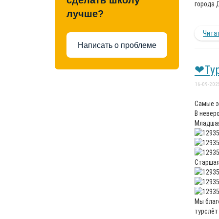
сделать школу
города 
лучше?
Читат
Написать о проблеме
❤Тур
16-09-202
Самые э
В невер
Младшая
Старшая
Мы благ
турслёт