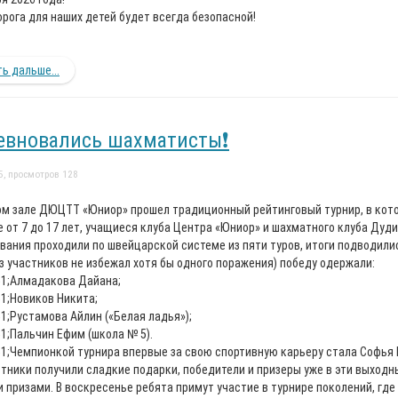
орога для наших детей будет всегда безопасной!
ь дальше...
евновались шахматисты❗
5, просмотров 128
ом зале ДЮЦТТ «Юниор» прошел традиционный рейтинговый турнир, в кот
е от 7 до 17 лет, учащиеся клуба Центра «Юниор» и шахматного клуба Дуд
вания проходили по швейцарской системе из пяти туров, итоги подводилис
из участников не избежал хотя бы одного поражения) победу одержали:
Алмадакова Дайана;
Новиков Никита;
Рустамова Айлин («Белая ладья»);
Пальчин Ефим (школа № 5).
Чемпионкой турнира впервые за свою спортивную карьеру стала Софья
стники получили сладкие подарки, победители и призеры уже в эти выхо
 призами. В воскресенье ребята примут участие в турнире поколений, гд