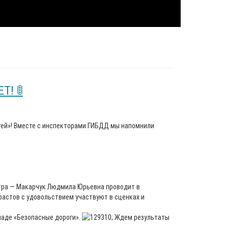
! 🚦
тей»! Вместе с инспекторами ГИБДД мы напомнили
нтра — Макарчук Людмила Юрьевна проводит в
растов с удовольствием участвуют в сценках и
иаде «Безопасные дороги».
Ждем результаты