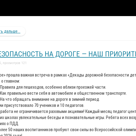
ь дальше...
ЕЗОПАСНОСТЬ НА ДОРОГЕ — НАШ ПРИОРИТЕТ
5, просмотров 121
ре» прошла важная встреча в рамках «Декады дорожной безопасности де
 о главном:
Правила для пешеходов, особенно вблизи проезжей части.
Как правильно вести себя в автомобиле и общественном транспорте.
На что обращать внимание на дороге в зимний период.
ии присутствовало 70 учеников и 10 педагогов.
 работа не ограничивается разовыми акциями! Каждый месяц педагог це
их школах увлекательные беседы и познавательные игры. Ребята всех воз
иях о ПДД.
олее 50 наших воспитанников пробуют свои силы во Всероссийской олимп
я 2026 года!