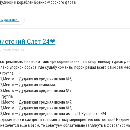
Дудинки и кораблей Военно-Морского флота.
ь дальше...
истский Слет 24❤
5, просмотров 141
кстремальные на всём Таймыре соревнования, по спортивному туризму, з
оятно упорной борьбе, где судьбу команды порой решал всего один бал м
 группа:
Место — Дудинская средняя школа №5;
Место — Дудинская гимназия;
Место — Дудинская средняя школа №7.
 группа:
Место — Дудинская средняя школа №7;
Место — Дудинская средняя школа №3;
Место — Дудинская средняя школа имени П. Кучеренко №4.
одарим всех и каждого кто помог этому мероприятию состояться! Надеемс
 не хочется еще в этом, то советуем обязательно заглянуть в фотоальбом