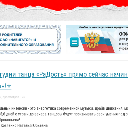
тудии танца «РаДость» прямо сейчас начи
ан!⭐
5, просмотров 125
льный интенсив - это энергетика современной музыки, драйв движения, мо
6 дней с утра и до вечера танцоры будут прокачивать свои умения под
Прокопьева!
: Козленко Наталья Юрьевна