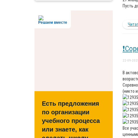
Пусть д
Решаем вместе
Читат
❗Сор
22-09-202
В актов
возраст
Соревно
(никто 
Есть предложения
по организации
учебного процесса
Все уча
или знаете, как
ценными